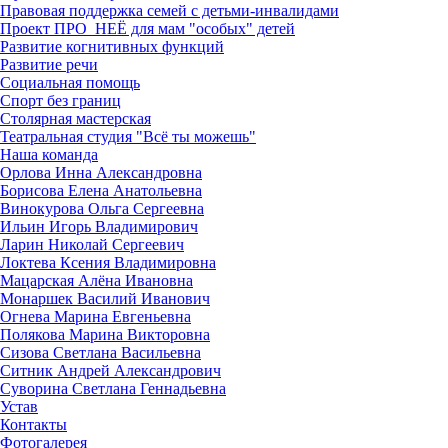
Правовая поддержка семей с детьми-инвалидами
Проект ПРО_НЕЁ для мам "особых" детей
Развитие когнитивных функций
Развитие речи
Социальная помощь
Спорт без границ
Столярная мастерская
Театральная студия "Всё ты можешь"
Наша команда
Орлова Инна Александровна
Борисова Елена Анатольевна
Винокурова Ольга Сергеевна
Ильин Игорь Владимирович
Ларин Николай Сергеевич
Локтева Ксения Владимировна
Мацарская Алёна Ивановна
Монаршек Василий Иванович
Огнева Марина Евгеньевна
Полякова Марина Викторовна
Сизова Светлана Васильевна
Ситник Андрей Александрович
Суворина Светлана Геннадьевна
Устав
Контакты
Фотогалерея