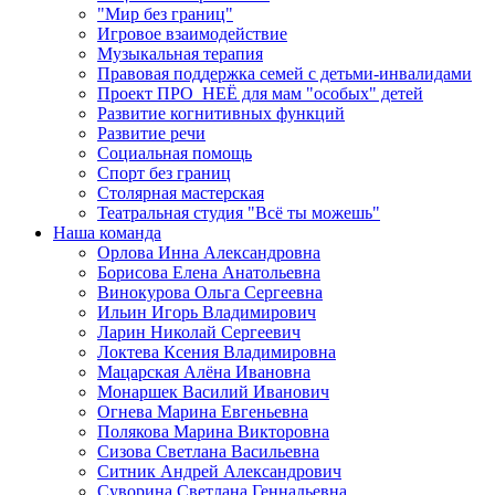
"Мир без границ"
Игровое взаимодействие
Музыкальная терапия
Правовая поддержка семей с детьми-инвалидами
Проект ПРО_НЕЁ для мам "особых" детей
Развитие когнитивных функций
Развитие речи
Социальная помощь
Спорт без границ
Столярная мастерская
Театральная студия "Всё ты можешь"
Наша команда
Орлова Инна Александровна
Борисова Елена Анатольевна
Винокурова Ольга Сергеевна
Ильин Игорь Владимирович
Ларин Николай Сергеевич
Локтева Ксения Владимировна
Мацарская Алёна Ивановна
Монаршек Василий Иванович
Огнева Марина Евгеньевна
Полякова Марина Викторовна
Сизова Светлана Васильевна
Ситник Андрей Александрович
Суворина Светлана Геннадьевна